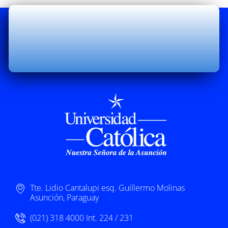
Tte. Lidio Cantalupi esq. Guillermo Molinas
Asunción, Paraguay
(021) 318 4000 Int. 224 / 231