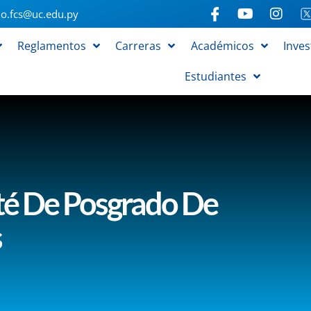
o.fcs@uc.edu.py
Reglamentos
Carreras
Académicos
Inves
Estudiantes
té De Posgrado De
s