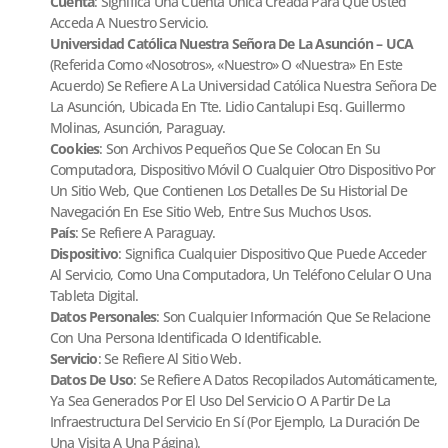
Cuenta
: Significa Una Cuenta Única Creada Para Que Usted
Acceda A Nuestro Servicio.
Universidad Católica Nuestra Señora De La Asunción – UCA
(referida Como «Nosotros», «Nuestro» O «Nuestra» En Este
Acuerdo) Se Refiere A La Universidad Católica Nuestra Señora De
La Asunción, Ubicada En Tte. Lidio Cantalupi Esq. Guillermo
Molinas, Asunción, Paraguay.
Cookies
: Son Archivos Pequeños Que Se Colocan En Su
Computadora, Dispositivo Móvil O Cualquier Otro Dispositivo Por
Un Sitio Web, Que Contienen Los Detalles De Su Historial De
Navegación En Ese Sitio Web, Entre Sus Muchos Usos.
País
: Se Refiere A Paraguay.
Dispositivo
: Significa Cualquier Dispositivo Que Puede Acceder
Al Servicio, Como Una Computadora, Un Teléfono Celular O Una
Tableta Digital.
Datos Personales
: Son Cualquier Información Que Se Relacione
Con Una Persona Identificada O Identificable.
Servicio
: Se Refiere Al Sitio Web.
Datos De Uso
: Se Refiere A Datos Recopilados Automáticamente,
Ya Sea Generados Por El Uso Del Servicio O A Partir De La
Infraestructura Del Servicio En Sí (por Ejemplo, La Duración De
Una Visita A Una Página).