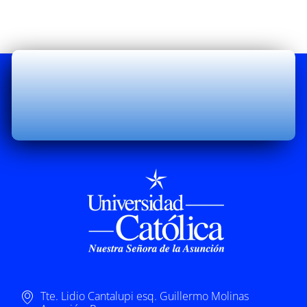
Tte. Lidio Cantalupi esq. Guillermo Molinas