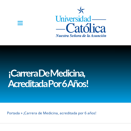
¡Carrera De Medicina,
Acreditada Por 6 Años!
Portada
»
¡Carrera de Medicina, acreditada por 6 años!