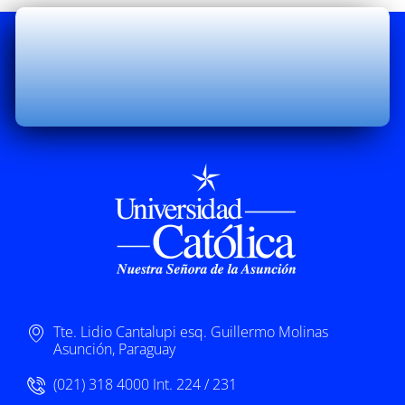
Tte. Lidio Cantalupi esq. Guillermo Molinas
Asunción, Paraguay
(021) 318 4000 Int. 224 / 231